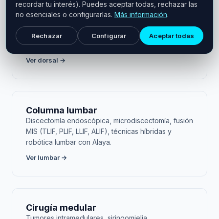
recordar tu interés). Puedes aceptar todas, rechazar las
Columna dorsal (torácica)
no esenciales o configurarlas.
Más información
.
Vertebroplastia, cifoplastia, laminectomía MIS,
cirugía endoscópica dorsal, fusión percutánea y
Rechazar
Configurar
Aceptar todas
robótica dorsal Alaya.
Ver dorsal →
Columna lumbar
Discectomía endoscópica, microdiscectomía, fusión
MIS (TLIF, PLIF, LLIF, ALIF), técnicas híbridas y
robótica lumbar con Alaya.
Ver lumbar →
Cirugía medular
Tumores intramedulares, siringomielia,