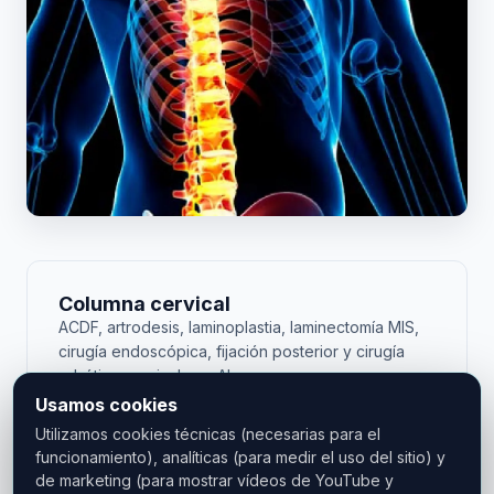
Columna cervical
ACDF, artrodesis, laminoplastia, laminectomía MIS,
cirugía endoscópica, fijación posterior y cirugía
robótica cervical con Alaya.
Usamos cookies
Ver cervical →
Utilizamos cookies técnicas (necesarias para el
funcionamiento), analíticas (para medir el uso del sitio) y
de marketing (para mostrar vídeos de YouTube y