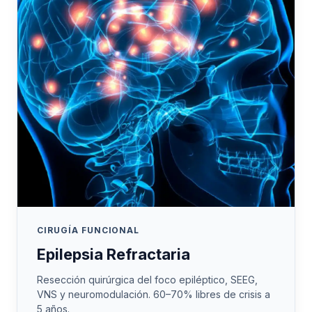
CIRUGÍA FUNCIONAL
Epilepsia Refractaria
Resección quirúrgica del foco epiléptico, SEEG,
VNS y neuromodulación. 60–70% libres de crisis a
5 años.