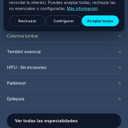
quirúrgica y técnica.
recordar tu interés). Puedes aceptar todas, rechazar las
no esenciales o configurarlas.
Más información
.
Columna cervical
Rechazar
Configurar
Aceptar todas
Columna lumbar
Temblor esencial
HIFU · Sin incisiones
Parkinson
Epilepsia
Ver todas las especialidades