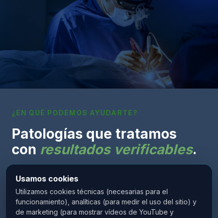
¿EN QUÉ PODEMOS AYUDARTE?
Patologías que tratamos
con
resultados verificables
.
De las hernias discales más comunes hasta los
Usamos cookies
trastornos del movimiento más complejos. Estas son
Utilizamos cookies técnicas (necesarias para el
las áreas donde el equipo de Brain & Spine
funcionamiento), analíticas (para medir el uso del sitio) y
Barcelona concentra su mayor experiencia
de marketing (para mostrar vídeos de YouTube y