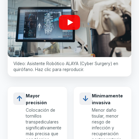
Vídeo: Asistente Robótico ALAYA (Cyber Surgery) en
quirófano. Haz clic para reproducir.
Para ver este vídeo acepta las cookies de
marketing.
Aceptar cookies de marketing
Mayor
Mínimamente
↑
↓
precisión
invasiva
Colocación de
Menor daño
tornillos
tisular, menor
transpediculares
riesgo de
significativamente
infección y
más precisa que
recuperación