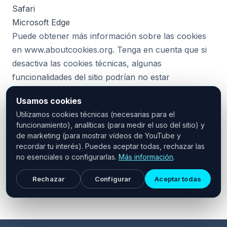
Safari
Microsoft Edge
Puede obtener más información sobre las cookies
en
www.aboutcookies.org
. Tenga en cuenta que si
desactiva las cookies técnicas, algunas
funcionalidades del sitio podrían no estar
disponibles.
Usamos cookies
Utilizamos cookies técnicas (necesarias para el
5. Más información
funcionamiento), analíticas (para medir el uso del sitio) y
de marketing (para mostrar vídeos de YouTube y
Para cualquier duda sobre esta política puede
recordar tu interés). Puedes aceptar todas, rechazar las
escribirnos a
contacto@brainandspine-bcn.com
. El
no esenciales o configurarlas.
Más información
.
tratamiento de los datos recogidos a través de
cookies se rige por nuestra
Rechazar
Configurar
Política de privacidad
Aceptar todas
.